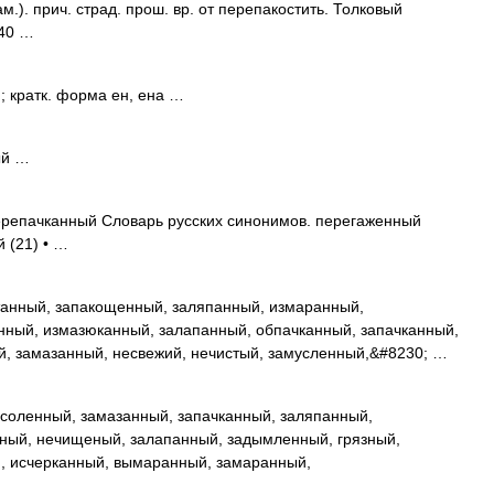
.). прич. страд. прош. вр. от перепакостить. Толковый
940 …
 кратк. форма ен, ена …
ый …
епачканный Словарь русских синонимов. перегаженный
й (21) • …
анный, запакощенный, заляпанный, измаранный,
ный, измазюканный, залапанный, обпачканный, запачканный,
й, замазанный, несвежий, нечистый, замусленный,&#8230; …
соленный, замазанный, запачканный, заляпанный,
нный, нечищеный, залапанный, задымленный, грязный,
, исчерканный, вымаранный, замаранный,