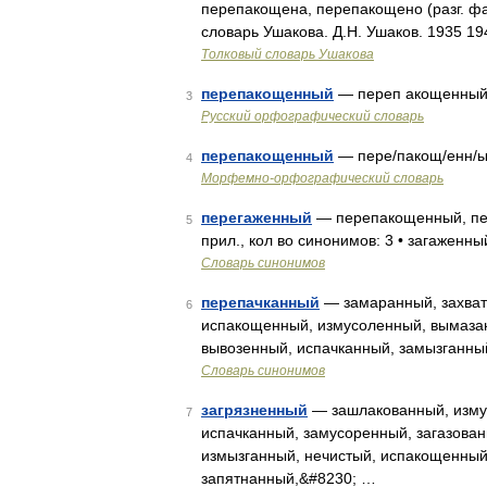
перепакощена, перепакощено (разг. фам
словарь Ушакова. Д.Н. Ушаков. 1935 1
Толковый словарь Ушакова
перепакощенный
— переп акощенный;
3
Русский орфографический словарь
перепакощенный
— пере/пакощ/енн/
4
Морфемно-орфографический словарь
перегаженный
— перепакощенный, пер
5
прил., кол во синонимов: 3 • загаженны
Словарь синонимов
перепачканный
— замаранный, захват
6
испакощенный, измусоленный, вымазан
вывозенный, испачканный, замызганны
Словарь синонимов
загрязненный
— зашлакованный, изму
7
испачканный, замусоренный, загазова
измызганный, нечистый, испакощенный
запятнанный,&#8230; …