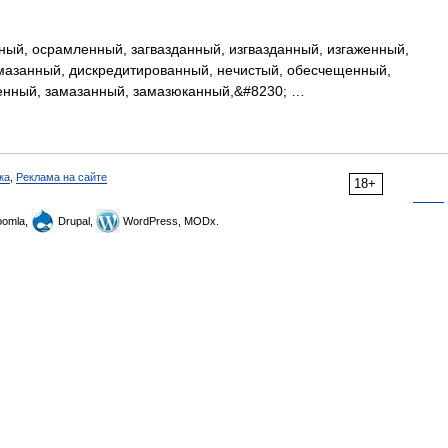
ый, осрамленный, загвазданный, изгвазданный, изгаженный,
мазанный, дискредитированный, нечистый, обесчещенный,
енный, замазанный, замазюканный,&#8230; …
ка
,
Реклама на сайте
18+
omla,
Drupal,
WordPress, MODx.