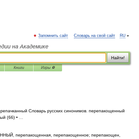
Запомнить сайт
Словарь на свой сайт
RU
едии на Академике
Найти!
Книги
Игры ⚽
репачканный Словарь русских синонимов. перепакощенный
ный (66) • …
ЫЙ, перепакощенная, перепакощенное; перепакощен,