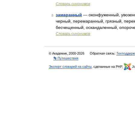
Словарь синонимов
замаранный
— оконфуженный, увозенн
8
черный, перемаранный, грязный, пере
бесчещенный, оскандаленный, опороч
Словарь синонимов
© Академик, 2000-2026
Обратная связь:
Техподдерж
👣 Путешествия
Экспорт словарей на сайты
, сделанные на PHP,
Jo